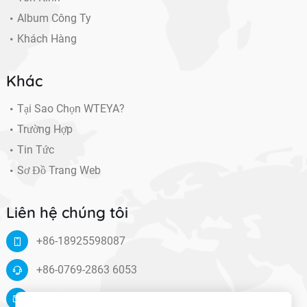
Album Công Ty
Khách Hàng
Khác
Tại Sao Chọn WTEYA?
Trường Hợp
Tin Tức
Sơ Đồ Trang Web
Liên hệ chúng tôi
+86-18925598087
+86-0769-2863 6053
info@wteya.com